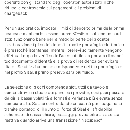
coerenti con gli standard degli operatori autorizzati, il che
riduce le controversie sui pagamenti e i problemi di
chargeback.
Per un uso pratico, imposta i limiti di deposito prima della prima
ricarica e mantieni le sessioni brevi: 30–45 minuti con un hard
stop funzionano bene per la maggior parte dei giocatori.
L'elaborazione tipica dei depositi tramite portafoglio elettronico
è pressoché istantanea, mentre i prelievi solitamente vengono
effettuati dopo la verifica dell'account; tieni a portata di mano il
tuo documento d'identità e la prova di residenza per evitare
ritardi. Se utilizzi un nome corrispondente nel tuo portafoglio e
nel profilo Sisal, il primo prelievo sarà più fluido.
La selezione di giochi comprende slot, titoli da tavolo e
contenuti live in studio dei principali provider, così puoi passare
da giri a bassa volatilità a formati a varianza più elevata senza
cambiare sito. Se stai confrontando un casinò per i pagamenti
tramite portafoglio, il punto di forza di Sisal è l'affidabilità:
schermate di cassa chiare, passaggi prevedibili e assistenza
reattiva quando arriva una transazione “in sospeso”.