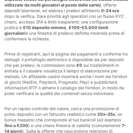
utilizzato da molti giocatori al posto delle carte)
, offerte
depositi istantanei
, ed elabora i prelievi all'interno
0–24 ore
dopo la verifica. Dare priorità agli operatori con un flusso KYC
chiaro, accesso 2FA e limiti trasparenti: una configurazione
pratica è
€10 deposito minimo
,
€100–€5.000 limiti
giornalieri
e una finestra di prelievo definita mostrata prima di
confermare la richiesta.
Prima di registrarti, apri la pagina dei pagamenti e conferma tre
dettagli: il portafoglio elettronico è disponibile sia per depositi
che per prelievi, le commissioni sono
€0
sui trasferimenti in
entrata e il cassiere visualizza il tempo di elaborazione per
metodo. Un affidabile
casinò
mostrerà anche i nomi dei fornitori
di giochi (NetEnt, Playtech, Pragmatic Play) e pubblicherà
informazioni RTP o almeno il catalogo dei fornitori, in modo da
poter verificare la qualità dei contenuti senza indovinare.
Per un rapido controllo del valore, cerca una promozione di
primo deposito con un fatturato realistico come
20x–35x
, un
bonus massimo che corrisponde al tuo bankroll (ad esempio
fino a €200
) e una chiara finestra di validità (comunemente
7–
14 giorni
). Salta le offerte che nascondono restrizioni di