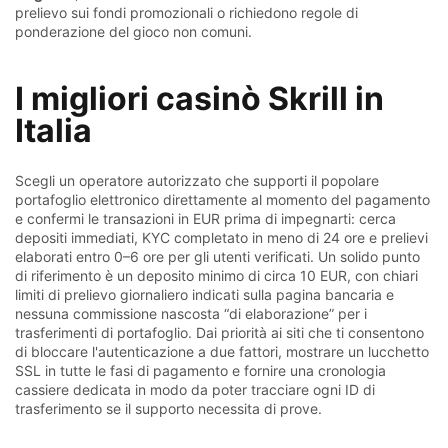
prelievo sui fondi promozionali o richiedono regole di
ponderazione del gioco non comuni.
I migliori casinò Skrill in
Italia
Scegli un operatore autorizzato che supporti il popolare
portafoglio elettronico direttamente al momento del pagamento
e confermi le transazioni in EUR prima di impegnarti: cerca
depositi immediati, KYC completato in meno di 24 ore e prelievi
elaborati entro 0–6 ore per gli utenti verificati. Un solido punto
di riferimento è un deposito minimo di circa 10 EUR, con chiari
limiti di prelievo giornaliero indicati sulla pagina bancaria e
nessuna commissione nascosta “di elaborazione” per i
trasferimenti di portafoglio. Dai priorità ai siti che ti consentono
di bloccare l'autenticazione a due fattori, mostrare un lucchetto
SSL in tutte le fasi di pagamento e fornire una cronologia
cassiere dedicata in modo da poter tracciare ogni ID di
trasferimento se il supporto necessita di prove.