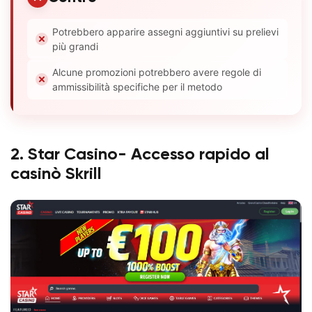
Potrebbero apparire assegni aggiuntivi su prelievi
più grandi
Alcune promozioni potrebbero avere regole di
ammissibilità specifiche per il metodo
2. Star Casino- Accesso rapido al
casinò Skrill