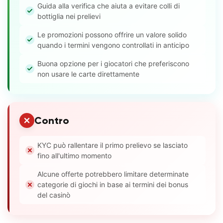
Guida alla verifica che aiuta a evitare colli di
bottiglia nei prelievi
Le promozioni possono offrire un valore solido
quando i termini vengono controllati in anticipo
Buona opzione per i giocatori che preferiscono
non usare le carte direttamente
Contro
KYC può rallentare il primo prelievo se lasciato
fino all'ultimo momento
Alcune offerte potrebbero limitare determinate
categorie di giochi in base ai termini dei bonus
del casinò