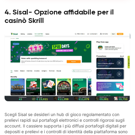
4. Sisal- Opzione affidabile per il
casinò Skrill
Scegli Sisal se desideri un hub di gioco regolamentato con
prelievi rapidi sui portafogli elettronici e controlli rigorosi sugli
account. Il cassiere supporta i più diffusi portafogli digitali per
depositi e prelievi e i controlli di identità della piattaforma sono