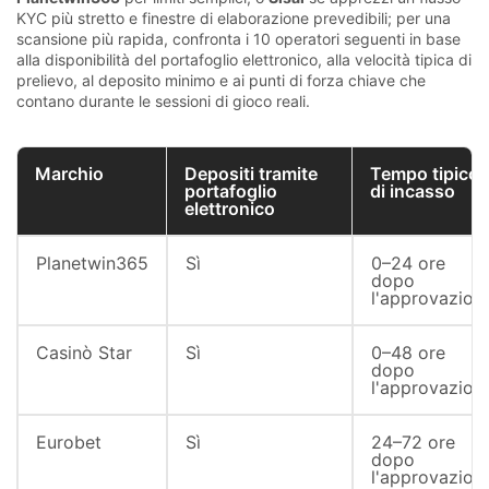
KYC più stretto e finestre di elaborazione prevedibili; per una
scansione più rapida, confronta i 10 operatori seguenti in base
alla disponibilità del portafoglio elettronico, alla velocità tipica di
prelievo, al deposito minimo e ai punti di forza chiave che
contano durante le sessioni di gioco reali.
Marchio
Depositi tramite
Tempo tipico
portafoglio
di incasso
elettronico
Planetwin365
Sì
0–24 ore
dopo
l'approvazion
Casinò Star
Sì
0–48 ore
dopo
l'approvazion
Eurobet
Sì
24–72 ore
dopo
l'approvazion