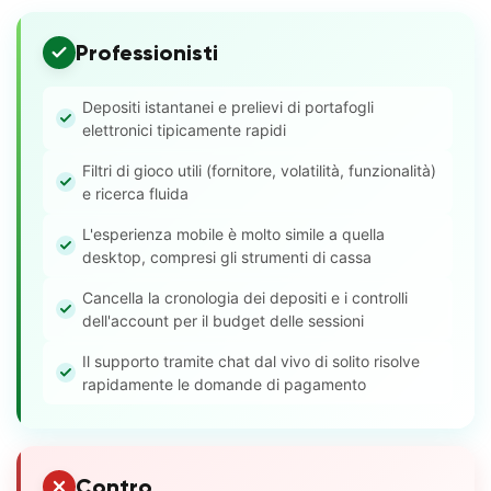
Professionisti
Depositi istantanei e prelievi di portafogli
elettronici tipicamente rapidi
Filtri di gioco utili (fornitore, volatilità, funzionalità)
e ricerca fluida
L'esperienza mobile è molto simile a quella
desktop, compresi gli strumenti di cassa
Cancella la cronologia dei depositi e i controlli
dell'account per il budget delle sessioni
Il supporto tramite chat dal vivo di solito risolve
rapidamente le domande di pagamento
Contro